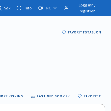
Logg inn /
Søk
Info
NO
registrer
FAVORITTSTASJON
NDRE VISNING
LAST NED SOM CSV
FAVORITT