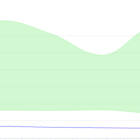
.
-axis.
is.