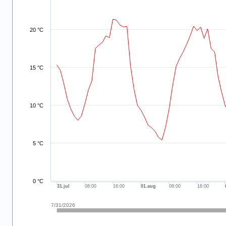
The chart has 2 X axes displaying 7/31/2026 and navigator-x
The chart has 2 Y axes displaying values and navigator-y-ax
20 °C
15 °C
10 °C
5 °C
0 °C
31.jul
08:00
16:00
01.aug
08:00
16:00
7/31/2026