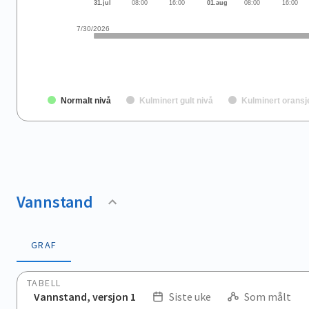
31.jul
08:00
16:00
01.aug
08:00
16:00
7/30/2026
Normalt nivå
Kulminert gult nivå
Kulminert oransj
End of interactive chart.
Vannstand
GRAF
TABELL
Vannstand, versjon 1
Siste uke
Som målt