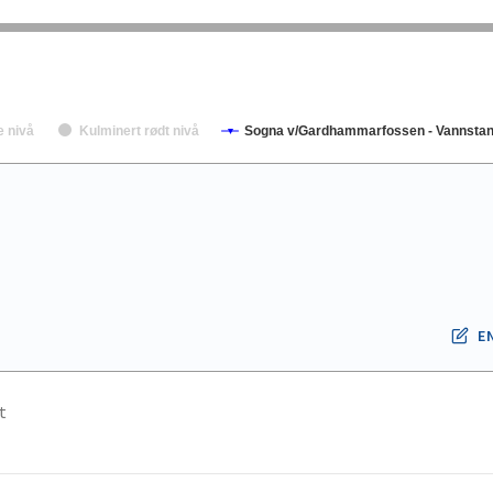
e nivå
Kulminert rødt nivå
Sogna v/Gardhammarfossen - Vannstand
E
t
.