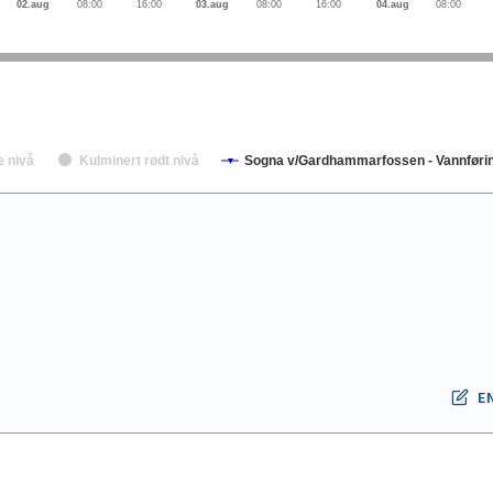
02.aug
08:00
16:00
03.aug
08:00
16:00
04.aug
08:00
e nivå
Kulminert rødt nivå
Sogna v/Gardhammarfossen - Vannføring
E