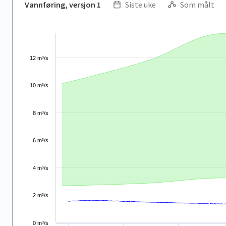
Vannføring, versjon 1
Siste uke
Som målt
.
Combination chart with 6 data series.
View as data table, .
The chart has 2 X axes displaying 7/30/2026 and navigator-x
12 m³/s
The chart has 2 Y axes displaying values and navigator-y-ax
10 m³/s
8 m³/s
6 m³/s
4 m³/s
2 m³/s
0 m³/s