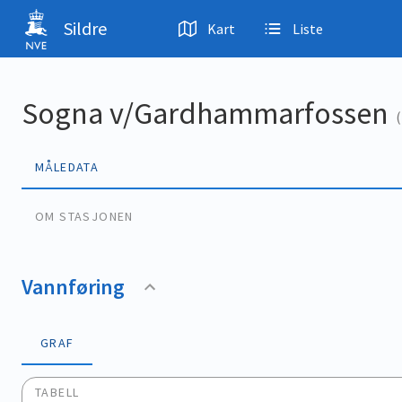
Hopp til hovedinnhold
Sildre
Kart
Liste
Sogna v/Gardhammarfossen
(
MÅLEDATA
OM STASJONEN
Vannføring
GRAF
TABELL