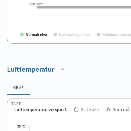
7/30/2026
Normalt nivå
Kulminert gult nivå
Kulminert oransj
End of interactive chart.
Lufttemperatur
GRAF
TABELL
Lufttemperatur, versjon 1
Siste uke
Som mål
.
Combination chart with 2 data series.
25 °C
View as data table, .