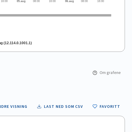
16:00
05.aug
08:00
16:00
06.aug
08:00
16:00
 (12.114.0.1001.1)
Om grafene
NDRE VISNING
LAST NED SOM CSV
FAVORITT