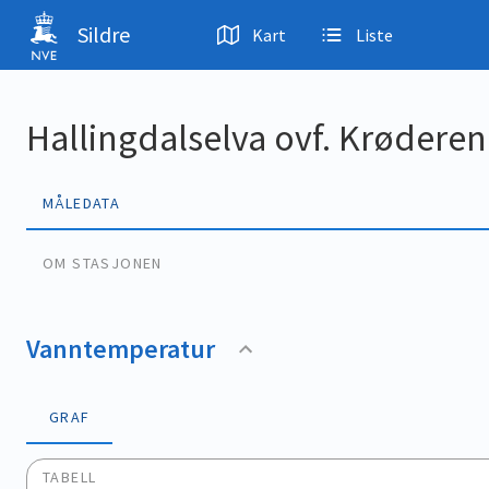
Hopp til hovedinnhold
Sildre
Kart
Liste
Hallingdalselva ovf. Krøderen
MÅLEDATA
OM STASJONEN
Vanntemperatur
GRAF
TABELL