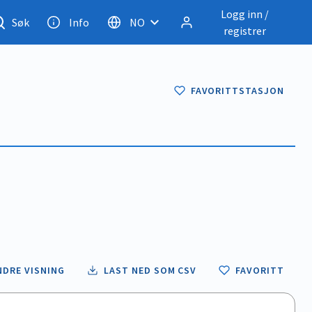
Logg inn /
Søk
Info
NO
registrer
FAVORITTSTASJON
NDRE VISNING
LAST NED SOM CSV
FAVORITT