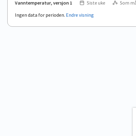
Vanntemperatur, versjon 1
Siste uke
Som må
Ingen data for perioden.
Endre visning