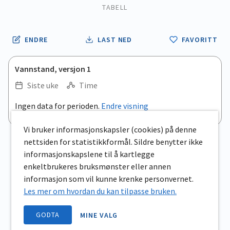
TABELL
ENDRE
LAST NED
FAVORITT
Vannstand, versjon 1
Siste uke
Time
.
Ingen data for perioden.
Endre visning
Empty chart
End of interactive chart.
View as data table, .
Vi bruker informasjonskapsler (cookies) på denne
nettsiden for statistikkformål. Sildre benytter ikke
informasjonskapslene til å kartlegge
enkeltbrukeres bruksmønster eller annen
informasjon som vil kunne krenke personvernet.
Les mer om hvordan du kan tilpasse bruken.
GODTA
MINE VALG