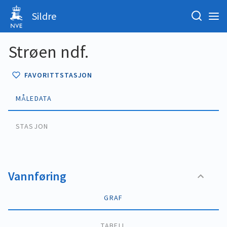
Sildre
Strøen ndf.
FAVORITTSTASJON
MÅLEDATA
STASJON
Vannføring
GRAF
TABELL