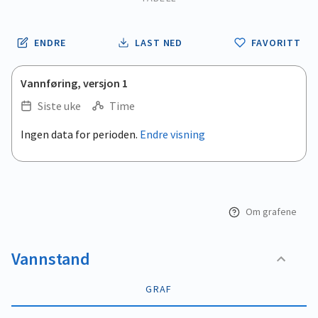
ENDRE
LAST NED
FAVORITT
Vannføring, versjon 1
Siste uke
Time
.
Ingen data for perioden.
Endre visning
Empty chart
End of interactive chart.
View as data table, .
Om grafene
Vannstand
GRAF