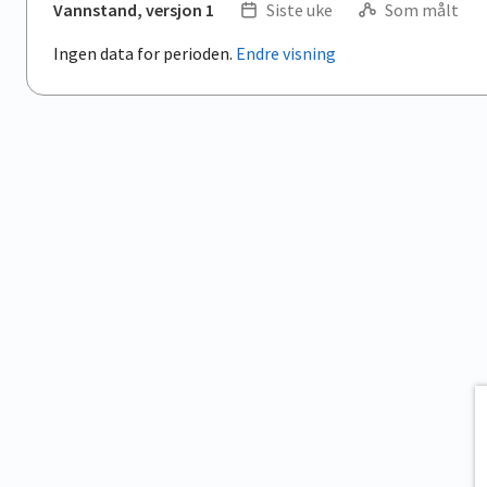
Vannstand, versjon 1
Siste uke
Som målt
Ingen data for perioden.
Endre visning