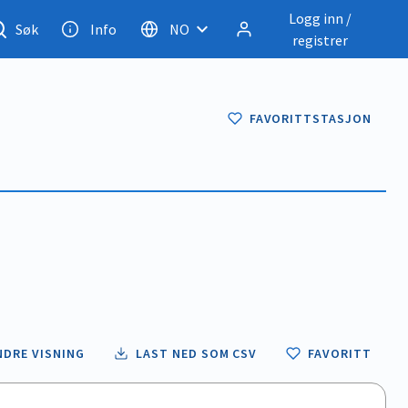
Logg inn /
Søk
Info
NO
registrer
FAVORITTSTASJON
NDRE VISNING
LAST NED SOM CSV
FAVORITT