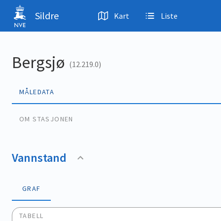
Hopp til hovedinnhold
Sildre
Kart
Liste
Bergsjø
(12.219.0)
MÅLEDATA
OM STASJONEN
Vannstand
GRAF
TABELL