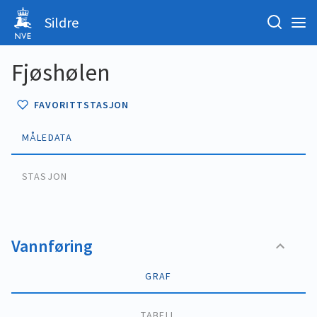
Sildre
Fjøshølen
FAVORITTSTASJON
MÅLEDATA
STASJON
Vannføring
GRAF
TABELL