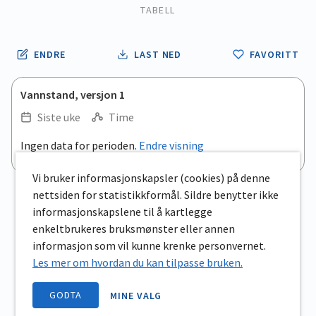
TABELL
ENDRE
LAST NED
FAVORITT
Vannstand, versjon 1
Siste uke
Time
.
Ingen data for perioden.
Endre visning
Empty chart
End of interactive chart.
View as data table, .
Vi bruker informasjonskapsler (cookies) på denne
nettsiden for statistikkformål. Sildre benytter ikke
informasjonskapslene til å kartlegge
enkeltbrukeres bruksmønster eller annen
informasjon som vil kunne krenke personvernet.
Les mer om hvordan du kan tilpasse bruken.
GODTA
MINE VALG