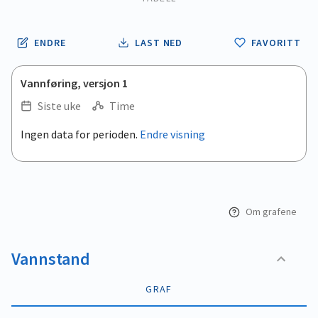
ENDRE
LAST NED
FAVORITT
Vannføring, versjon 1
Siste uke
Time
.
Ingen data for perioden.
Endre visning
Empty chart
End of interactive chart.
View as data table, .
Om grafene
Vannstand
GRAF