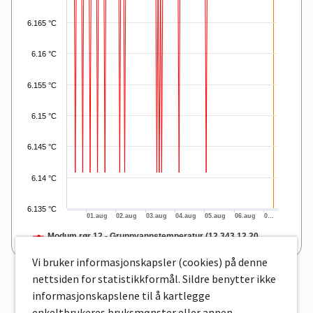
6.165 °C
6.16 °C
6.155 °C
6.15 °C
6.145 °C
6.14 °C
6.135 °C
01.aug
02.aug
03.aug
04.aug
05.aug
06.aug
0…
Modum rør 12 - Grunnvannstemperatur (12.343.12.20…
End of interactive chart.
Vi bruker informasjonskapsler (cookies) på denne
nettsiden for statistikkformål. Sildre benytter ikke
informasjonskapslene til å kartlegge
enkeltbrukeres bruksmønster eller annen