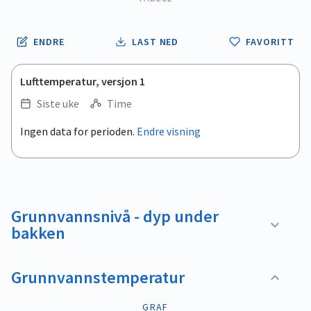
ENDRE
LAST NED
FAVORITT
Lufttemperatur, versjon 1
Siste uke
Time
.
Ingen data for perioden.
Endre visning
Empty chart
End of interactive chart.
View as data table, .
Grunnvannsnivå - dyp under
bakken
Grunnvannstemperatur
GRAF