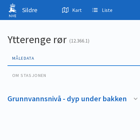
Hopp til hovedinnhold
Sildre
Kart
Liste
Ytterenge rør
(12.366.1)
MÅLEDATA
OM STASJONEN
Grunnvannsnivå - dyp under bakken