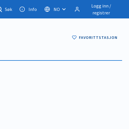
Logg inn /
Søk
Info
NO
registrer
FAVORITTSTASJON