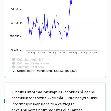
354.365 m
354.36 m
354.355 m
354.35 m
01.aug
02.aug
03.aug
04.aug
05.aug
06.aug
07.aug
Kulminert gult nivå
Kulminert oransje nivå
Kulminert rødt nivå
Strandefjord - Vannstand (12.81.0.1000.50)
End of interactive chart.
Vi bruker informasjonskapsler (cookies) på denne
nettsiden for statistikkformål. Sildre benytter ikke
Magasinvolum
informasjonskapslene til å kartlegge
enkeltbrukeres bruksmønster eller annen