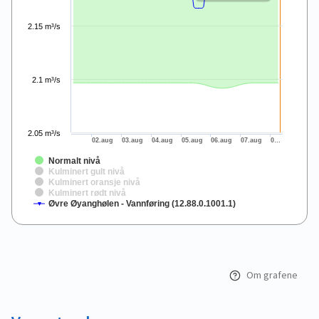
2.15 m³/s
2.1 m³/s
2.05 m³/s
02.aug
03.aug
04.aug
05.aug
06.aug
07.aug
0…
Normalt nivå
Kulminert gult nivå
Kulminert oransje nivå
Kulminert rødt nivå
Øvre Øyanghølen - Vannføring (12.88.0.1001.1)
End of interactive chart.
Om grafene