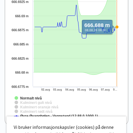
666.6925 m
666.69 m
666.688 m
666.6875 m
08.08.26 08:00
666.685 m
666.6825 m
666.68 m
666.6775 m
02.aug
03.aug
04.aug
05.aug
06.aug
07.aug
0…
Normalt nivå
Kulminert gult nivå
Kulminert oransje nivå
Kulminert rødt nivå
Øvre Øyanghølen - Vannstand (12.88.0.1000.1)
End of interactive chart.
Vi bruker informasjonskapsler (cookies) på denne