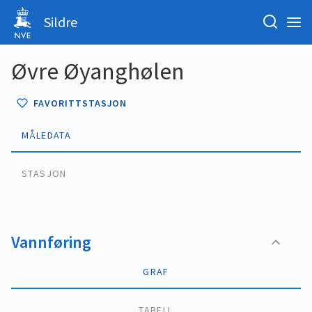
Sildre
Øvre Øyanghølen
FAVORITTSTASJON
MÅLEDATA
STASJON
Vannføring
GRAF
TABELL