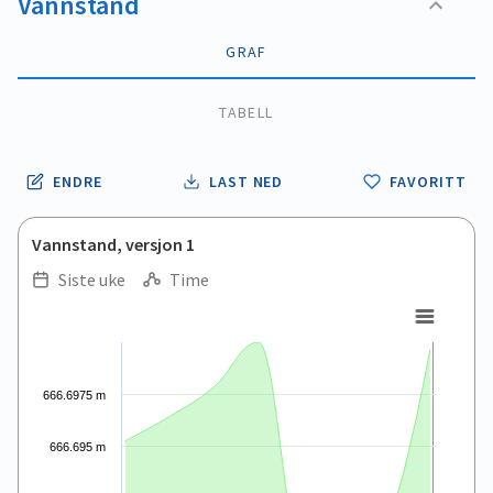
Vannstand
GRAF
TABELL
ENDRE
LAST NED
FAVORITT
Vannstand, versjon 1
Siste uke
Time
.
.
Combination chart with 5 data series.
View as data table, .
The chart has 1 X axis displaying Time. Data ranges from 2026
666.6975 m
The chart has 1 Y axis displaying values. Data ranges from 6
666.695 m