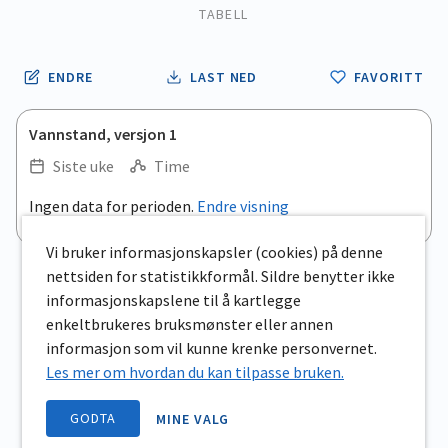
TABELL
ENDRE
LAST NED
FAVORITT
Vannstand, versjon 1
Siste uke
Time
.
Ingen data for perioden.
Endre visning
Empty chart
End of interactive chart.
View as data table, .
Vi bruker informasjonskapsler (cookies) på denne
nettsiden for statistikkformål. Sildre benytter ikke
informasjonskapslene til å kartlegge
enkeltbrukeres bruksmønster eller annen
informasjon som vil kunne krenke personvernet.
Les mer om hvordan du kan tilpasse bruken.
GODTA
MINE VALG