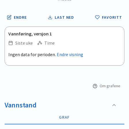
ENDRE
LAST NED
FAVORITT
Vannføring, versjon 1
Siste uke
Time
.
Ingen data for perioden.
Endre visning
Empty chart
End of interactive chart.
View as data table, .
Om grafene
Vannstand
GRAF