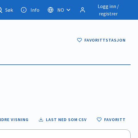
Logg inn /
Søk
Info
NO
registrer
FAVORITTSTASJON
NDRE VISNING
LAST NED SOM CSV
FAVORITT