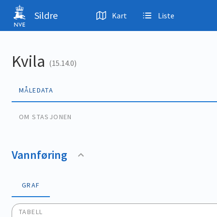
Hopp til hovedinnhold
Sildre
Kart
Liste
Kvila
(15.14.0)
MÅLEDATA
OM STASJONEN
Vannføring
GRAF
TABELL