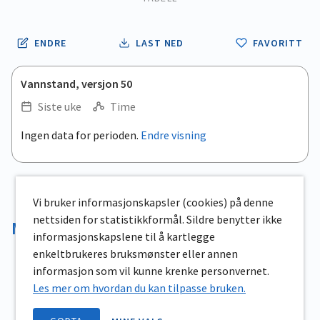
ENDRE
LAST NED
FAVORITT
Vannstand, versjon 50
Siste uke
Time
.
Ingen data for perioden.
Endre visning
Empty chart
End of interactive chart.
View as data table, .
Vi bruker informasjonskapsler (cookies) på denne
nettsiden for statistikkformål. Sildre benytter ikke
Magasinvolum
informasjonskapslene til å kartlegge
enkeltbrukeres bruksmønster eller annen
informasjon som vil kunne krenke personvernet.
Les mer om hvordan du kan tilpasse bruken.