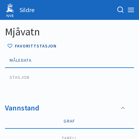
Sildre
Mjåvatn
FAVORITTSTASJON
MÅLEDATA
STASJON
Vannstand
GRAF
TABELL