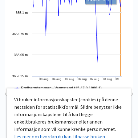
09.08.26 11:00
365.1 m
365.075 m
365.05 m
365.025 m
03.aug
04.aug
05.aug
06.aug
07.aug
08.aug
09…
Rødbergdammen - Vannstand (15.47.0.1000.1)
End of interactive chart.
Vi bruker informasjonskapsler (cookies) på denne
nettsiden for statistikkformål. Sildre benytter ikke
informasjonskapslene til å kartlegge
enkeltbrukeres bruksmønster eller annen
informasjon som vil kunne krenke personvernet.
Les mer om hvordan du kan tilpasse bruken.