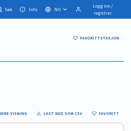
Logg inn /
Søk
Info
NO
registrer
FAVORITTSTASJON
NDRE VISNING
LAST NED SOM CSV
FAVORITT