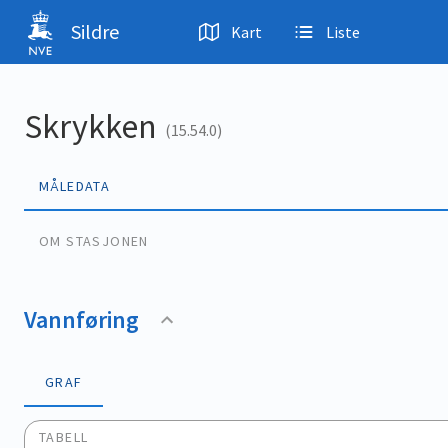
Hopp til hovedinnhold
Sildre
Kart
Liste
Skrykken
(15.54.0)
MÅLEDATA
OM STASJONEN
Vannføring
GRAF
TABELL