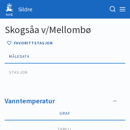
Sildre
Skogsåa v/Mellombø
FAVORITTSTASJON
MÅLEDATA
STASJON
Vanntemperatur
GRAF
TABELL