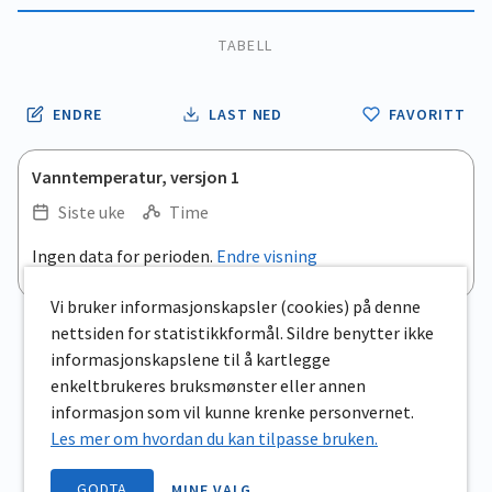
TABELL
ENDRE
LAST NED
FAVORITT
Vanntemperatur, versjon 1
Siste uke
Time
.
Ingen data for perioden.
Endre visning
Empty chart
End of interactive chart.
View as data table, .
Vi bruker informasjonskapsler (cookies) på denne
nettsiden for statistikkformål. Sildre benytter ikke
informasjonskapslene til å kartlegge
enkeltbrukeres bruksmønster eller annen
informasjon som vil kunne krenke personvernet.
Les mer om hvordan du kan tilpasse bruken.
GODTA
MINE VALG