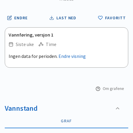
ENDRE
LAST NED
FAVORITT
Vannføring, versjon 1
Siste uke
Time
.
Ingen data for perioden.
Endre visning
Empty chart
End of interactive chart.
View as data table, .
Om grafene
Vannstand
GRAF