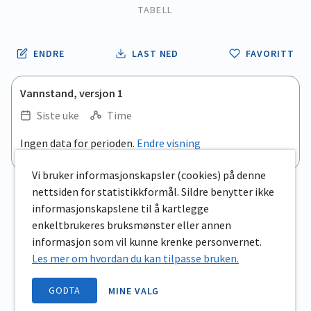
TABELL
ENDRE
LAST NED
FAVORITT
Vannstand, versjon 1
Siste uke
Time
.
Ingen data for perioden.
Endre visning
Empty chart
End of interactive chart.
View as data table, .
Vi bruker informasjonskapsler (cookies) på denne
nettsiden for statistikkformål. Sildre benytter ikke
informasjonskapslene til å kartlegge
enkeltbrukeres bruksmønster eller annen
informasjon som vil kunne krenke personvernet.
Les mer om hvordan du kan tilpasse bruken.
GODTA
MINE VALG