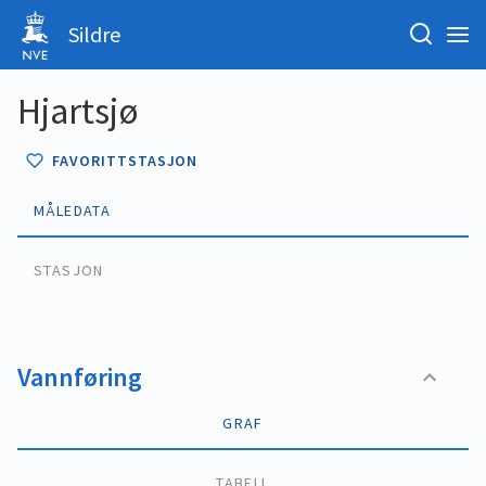
Sildre
Hjartsjø
FAVORITTSTASJON
MÅLEDATA
STASJON
Vannføring
GRAF
TABELL