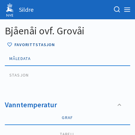
Sildre
Bjåenåi ovf. Grovåi
FAVORITTSTASJON
MÅLEDATA
STASJON
Vanntemperatur
GRAF
TABELL