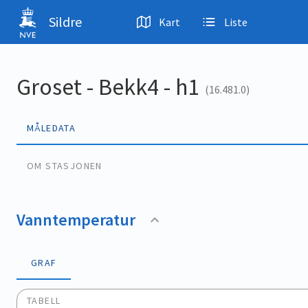
Hopp til hovedinnhold
Sildre
Kart
Liste
Groset - Bekk4 - h1
(16.481.0)
MÅLEDATA
OM STASJONEN
Vanntemperatur
GRAF
TABELL