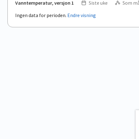
Vanntemperatur, versjon 1
Siste uke
Som må
Ingen data for perioden.
Endre visning