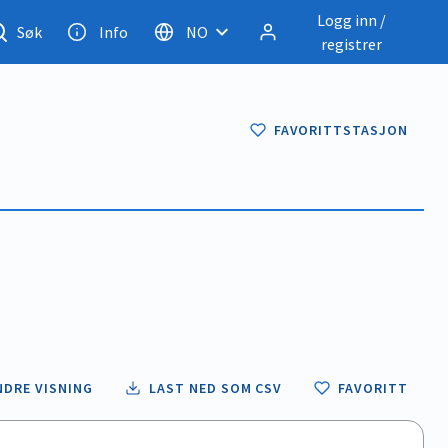
Logg inn /
Søk
Info
NO
registrer
FAVORITTSTASJON
NDRE VISNING
LAST NED SOM CSV
FAVORITT