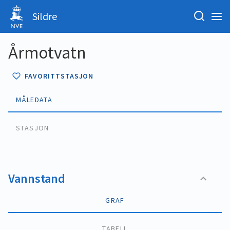
Sildre
Årmotvatn
FAVORITTSTASJON
MÅLEDATA
STASJON
Vannstand
GRAF
TABELL