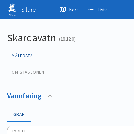
Hopp til hovedinnhold
Sildre
Kart
Liste
Skardavatn
(18.12.0)
MÅLEDATA
OM STASJONEN
Vannføring
GRAF
TABELL