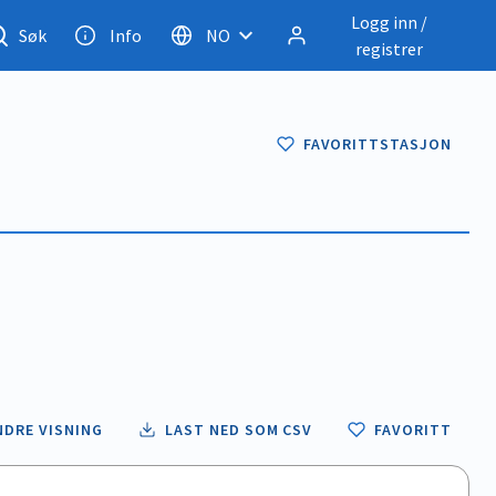
Logg inn /
Søk
Info
NO
registrer
FAVORITTSTASJON
NDRE VISNING
LAST NED SOM CSV
FAVORITT