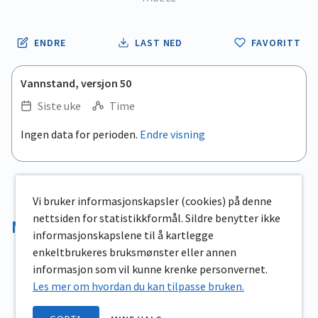
ENDRE
LAST NED
FAVORITT
Vannstand, versjon 50
Siste uke
Time
.
Ingen data for perioden.
Endre visning
Empty chart
End of interactive chart.
View as data table, .
Vi bruker informasjonskapsler (cookies) på denne
nettsiden for statistikkformål. Sildre benytter ikke
Magasinvolum
informasjonskapslene til å kartlegge
enkeltbrukeres bruksmønster eller annen
informasjon som vil kunne krenke personvernet.
Les mer om hvordan du kan tilpasse bruken.