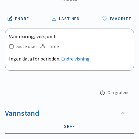
ENDRE
LAST NED
FAVORITT
Vannføring, versjon 1
Siste uke
Time
.
Ingen data for perioden.
Endre visning
Empty chart
End of interactive chart.
View as data table, .
Om grafene
Vannstand
GRAF