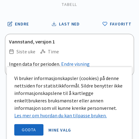
TABELL
ENDRE
LAST NED
FAVORITT
Vannstand, versjon 1
Siste uke
Time
.
Ingen data for perioden.
Endre visning
Empty chart
End of interactive chart.
View as data table, .
Vi bruker informasjonskapsler (cookies) på denne
nettsiden for statistikkformål. Sildre benytter ikke
informasjonskapslene til å kartlegge
enkeltbrukeres bruksmønster eller annen
informasjon som vil kunne krenke personvernet.
Les mer om hvordan du kan tilpasse bruken.
GODTA
MINE VALG