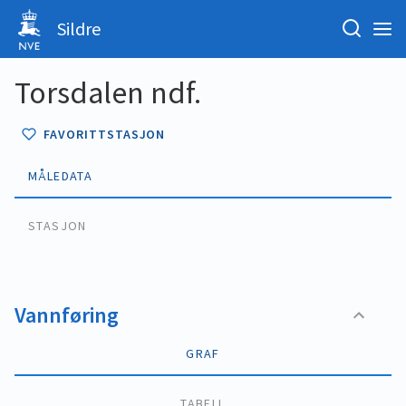
Sildre
Torsdalen ndf.
FAVORITTSTASJON
MÅLEDATA
STASJON
Vannføring
GRAF
TABELL