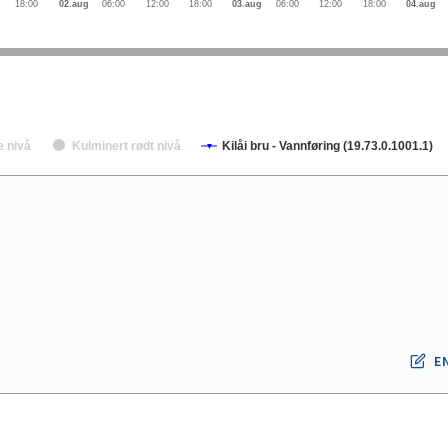
18:00
02.aug
06:00
12:00
18:00
03.aug
06:00
12:00
18:00
04.aug
e nivå
Kulminert rødt nivå
Kilåi bru - Vannføring (19.73.0.1001.1)
E