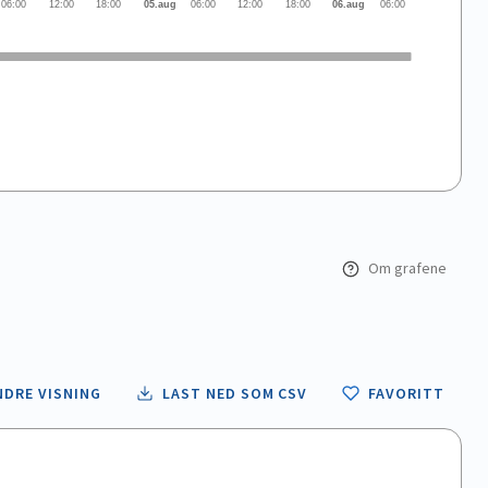
06:00
12:00
18:00
05.aug
06:00
12:00
18:00
06.aug
06:00
Om grafene
NDRE VISNING
LAST NED SOM CSV
FAVORITT