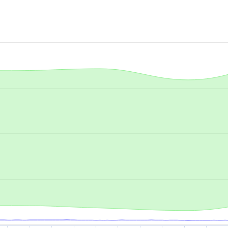
.
-axis.
is.