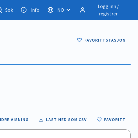
Logg inn /
Søk
Info
NO
registrer
FAVORITTSTASJON
NDRE VISNING
LAST NED SOM CSV
FAVORITT