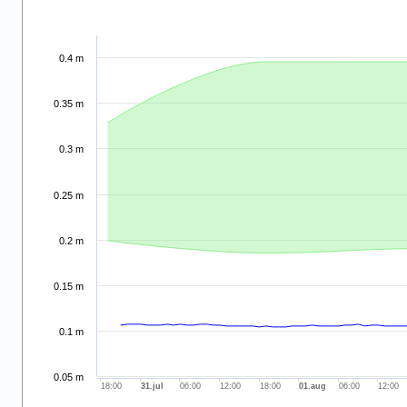
.
Combination chart with 6 data series.
View as data table, .
0.4 m
The chart has 2 X axes displaying 7/30/2026 and navigator-x
The chart has 2 Y axes displaying values and navigator-y-ax
0.35 m
0.3 m
0.25 m
0.2 m
0.15 m
0.1 m
0.05 m
18:00
31.jul
06:00
12:00
18:00
01.aug
06:00
12:00