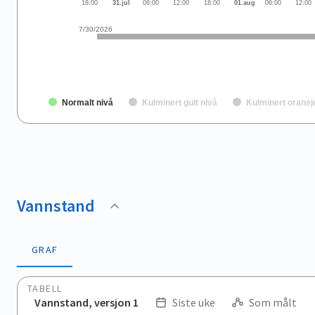
18:00
31.jul
06:00
12:00
18:00
01.aug
06:00
12:00
7/30/2026
Normalt nivå
Kulminert gult nivå
Kulminert oransj
End of interactive chart.
Vannstand
GRAF
TABELL
Vannstand, versjon 1
Siste uke
Som målt