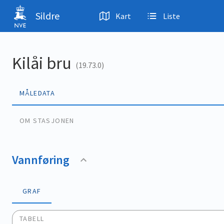
Hopp til hovedinnhold
Sildre
Kart
Liste
Kilåi bru
(19.73.0)
MÅLEDATA
OM STASJONEN
Vannføring
GRAF
TABELL