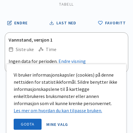
TABELL
ENDRE
LAST NED
FAVORITT
Vannstand, versjon 1
Siste uke
Time
.
Ingen data for perioden.
Endre visning
Empty chart
End of interactive chart.
View as data table, .
Vi bruker informasjonskapsler (cookies) på denne
nettsiden for statistikkformål. Sildre benytter ikke
informasjonskapslene til å kartlegge
enkeltbrukeres bruksmønster eller annen
informasjon som vil kunne krenke personvernet.
Les mer om hvordan du kan tilpasse bruken.
GODTA
MINE VALG