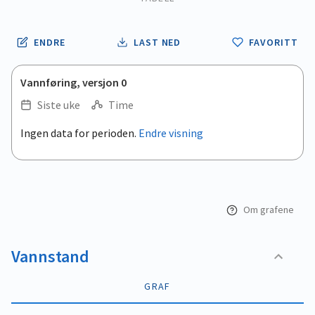
ENDRE
LAST NED
FAVORITT
Vannføring, versjon 0
Siste uke
Time
.
Ingen data for perioden.
Endre visning
Empty chart
End of interactive chart.
View as data table, .
Om grafene
Vannstand
GRAF