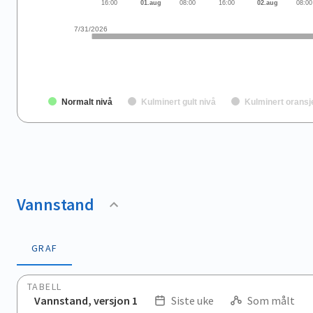
16:00
01.aug
08:00
16:00
02.aug
08:00
7/31/2026
Normalt nivå
Kulminert gult nivå
Kulminert oransj
End of interactive chart.
Vannstand
GRAF
TABELL
Vannstand, versjon 1
Siste uke
Som målt