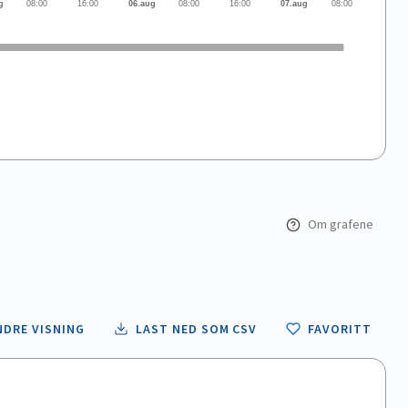
g
08:00
16:00
06.aug
08:00
16:00
07.aug
08:00
Om grafene
NDRE VISNING
LAST NED SOM CSV
FAVORITT