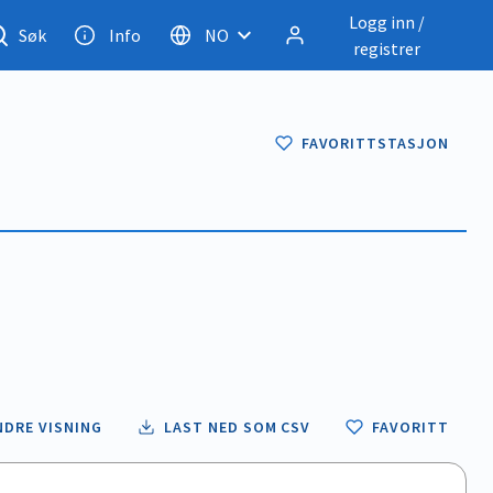
Logg inn /
Søk
Info
NO
registrer
FAVORITTSTASJON
NDRE VISNING
LAST NED SOM CSV
FAVORITT