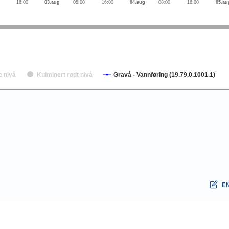
16:00
03.aug
08:00
16:00
04.aug
08:00
16:00
05.au
e nivå
Kulminert rødt nivå
Gravå - Vannføring (19.79.0.1001.1)
E