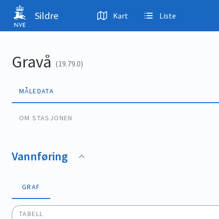
Hopp til hovedinnhold
Sildre
Kart
Liste
Gravå
(19.79.0)
MÅLEDATA
OM STASJONEN
Vannføring
GRAF
TABELL