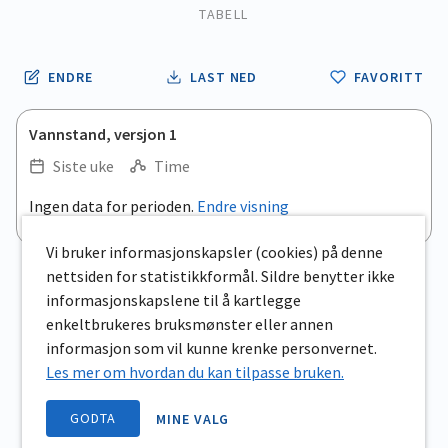
TABELL
ENDRE
LAST NED
FAVORITT
Vannstand, versjon 1
Siste uke
Time
.
Ingen data for perioden.
Endre visning
Empty chart
End of interactive chart.
View as data table, .
Vi bruker informasjonskapsler (cookies) på denne
nettsiden for statistikkformål. Sildre benytter ikke
informasjonskapslene til å kartlegge
enkeltbrukeres bruksmønster eller annen
informasjon som vil kunne krenke personvernet.
Les mer om hvordan du kan tilpasse bruken.
GODTA
MINE VALG