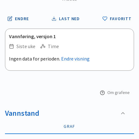
ENDRE
LAST NED
FAVORITT
Vannføring, versjon 1
Siste uke
Time
.
Ingen data for perioden.
Endre visning
Empty chart
End of interactive chart.
View as data table, .
Om grafene
Vannstand
GRAF