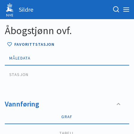
Sildre
Åbogstjønn ovf.
FAVORITTSTASJON
MÅLEDATA
STASJON
Vannføring
GRAF
TABELL