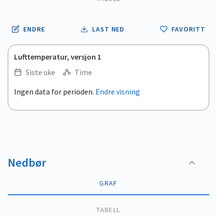
ENDRE
LAST NED
FAVORITT
Lufttemperatur, versjon 1
Siste uke
Time
.
Ingen data for perioden.
Endre visning
Empty chart
End of interactive chart.
View as data table, .
Nedbør
GRAF
TABELL