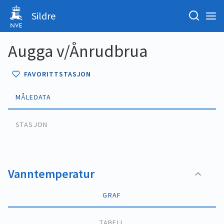
Sildre
Augga v/Ånrudbrua
FAVORITTSTASJON
MÅLEDATA
STASJON
Vanntemperatur
GRAF
TABELL