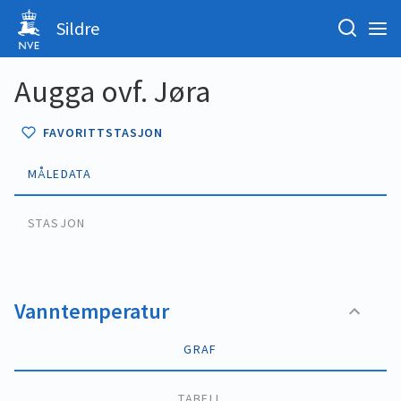
Sildre
Augga ovf. Jøra
FAVORITTSTASJON
MÅLEDATA
STASJON
Vanntemperatur
GRAF
TABELL