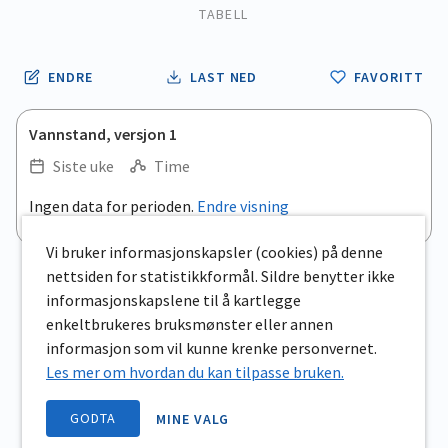
TABELL
ENDRE
LAST NED
FAVORITT
Vannstand, versjon 1
Siste uke
Time
.
Ingen data for perioden.
Endre visning
Empty chart
End of interactive chart.
View as data table, .
Vi bruker informasjonskapsler (cookies) på denne
nettsiden for statistikkformål. Sildre benytter ikke
informasjonskapslene til å kartlegge
enkeltbrukeres bruksmønster eller annen
informasjon som vil kunne krenke personvernet.
Les mer om hvordan du kan tilpasse bruken.
GODTA
MINE VALG