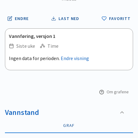
ENDRE
LAST NED
FAVORITT
Vannføring, versjon 1
Siste uke
Time
.
Ingen data for perioden.
Endre visning
Empty chart
End of interactive chart.
View as data table, .
Om grafene
Vannstand
GRAF