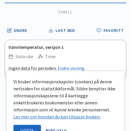
TABELL
ENDRE
LAST NED
FAVORITT
Vanntemperatur, versjon 1
Siste uke
Time
.
Ingen data for perioden.
Endre visning
Empty chart
End of interactive chart.
View as data table, .
Vi bruker informasjonskapsler (cookies) på denne
nettsiden for statistikkformål. Sildre benytter ikke
informasjonskapslene til å kartlegge
enkeltbrukeres bruksmønster eller annen
informasjon som vil kunne krenke personvernet.
Les mer om hvordan du kan tilpasse bruken.
GODTA
MINE VALG