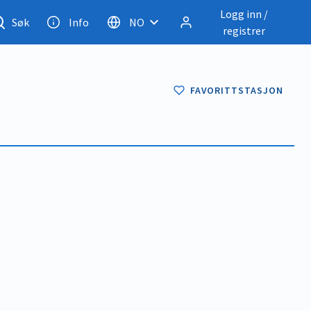
Logg inn /
Søk
Info
NO
registrer
FAVORITTSTASJON