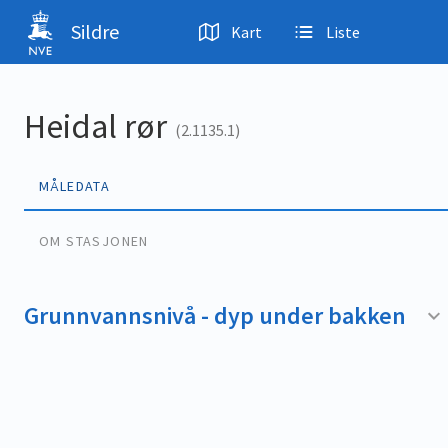
Hopp til hovedinnhold
Sildre
Kart
Liste
Heidal rør
(2.1135.1)
MÅLEDATA
OM STASJONEN
Grunnvannsnivå - dyp under bakken