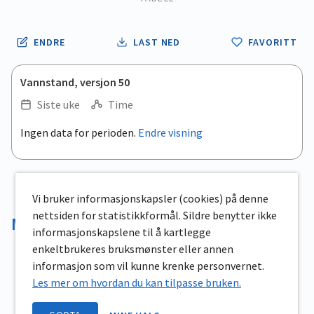
ENDRE
LAST NED
FAVORITT
Vannstand, versjon 50
Siste uke
Time
.
Ingen data for perioden.
Endre visning
Empty chart
End of interactive chart.
View as data table, .
Vi bruker informasjonskapsler (cookies) på denne
nettsiden for statistikkformål. Sildre benytter ikke
Magasinvolum
informasjonskapslene til å kartlegge
enkeltbrukeres bruksmønster eller annen
informasjon som vil kunne krenke personvernet.
Les mer om hvordan du kan tilpasse bruken.