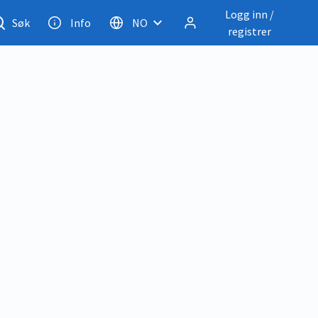
Logg inn /
Søk
Info
NO
registrer