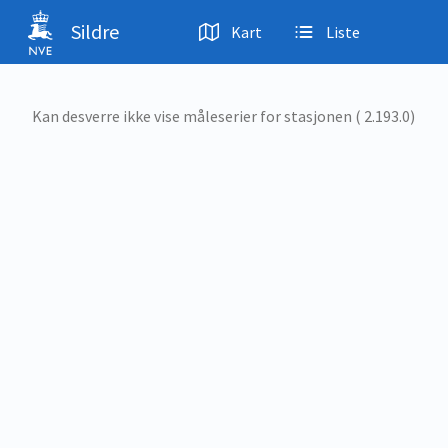
Hopp til hovedinnhold
Sildre
Kart
Liste
Kan desverre ikke vise måleserier for stasjonen ( 2.193.0)