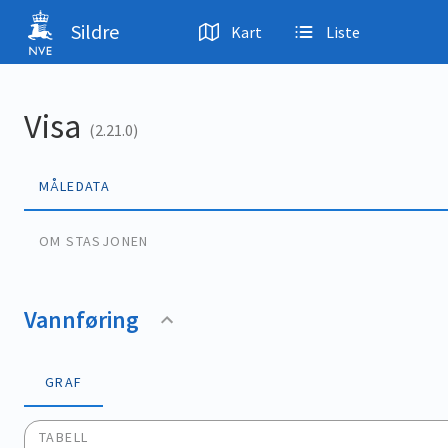
Hopp til hovedinnhold
Sildre
Kart
Liste
Visa
(2.21.0)
MÅLEDATA
OM STASJONEN
Vannføring
GRAF
TABELL