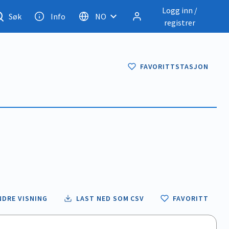
Logg inn /
Søk
Info
NO
registrer
FAVORITTSTASJON
NDRE VISNING
LAST NED SOM CSV
FAVORITT