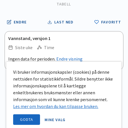
TABELL
ENDRE
LAST NED
FAVORITT
Vannstand, versjon 1
Siste uke
Time
.
Ingen data for perioden.
Endre visning
Empty chart
End of interactive chart.
View as data table, .
Vi bruker informasjonskapsler (cookies) på denne
nettsiden for statistikkformål. Sildre benytter ikke
informasjonskapslene til å kartlegge
enkeltbrukeres bruksmønster eller annen
informasjon som vil kunne krenke personvernet.
Les mer om hvordan du kan tilpasse bruken.
GODTA
MINE VALG