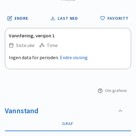
ENDRE
LAST NED
FAVORITT
Vannføring, versjon 1
Siste uke
Time
.
Ingen data for perioden.
Endre visning
Empty chart
End of interactive chart.
View as data table, .
Om grafene
Vannstand
GRAF