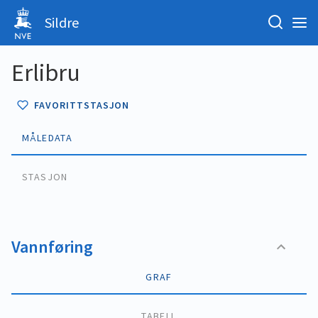
Sildre
Erlibru
FAVORITTSTASJON
MÅLEDATA
STASJON
Vannføring
GRAF
TABELL