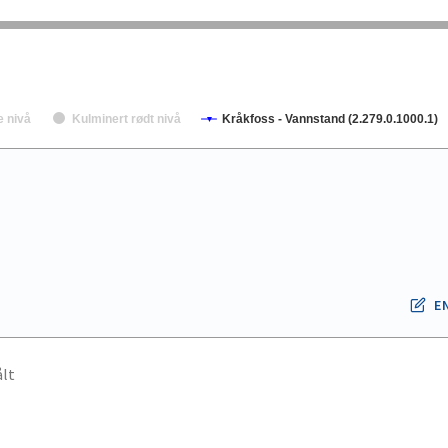
e nivå
Kulminert rødt nivå
Kråkfoss - Vannstand (2.279.0.1000.1)
E
lt