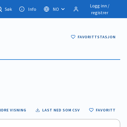
Logg inn /
Søk
Info
NO
registrer
FAVORITTSTASJON
NDRE VISNING
LAST NED SOM CSV
FAVORITT