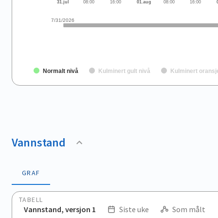
31.jul
08:00
16:00
01.aug
08:00
16:00
7/31/2026
Normalt nivå
Kulminert gult nivå
Kulminert oransj
End of interactive chart.
Vannstand
GRAF
TABELL
Vannstand, versjon 1
Siste uke
Som målt