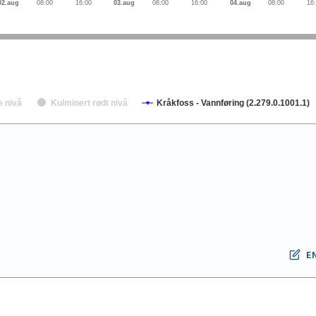
02.aug
08:00
16:00
03.aug
08:00
16:00
04.aug
08:00
16
e nivå
Kulminert rødt nivå
Kråkfoss - Vannføring (2.279.0.1001.1)
E