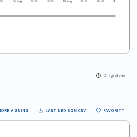
:00
05.aug
08:00
16:00
06.aug
08:00
16:00
0…
Om grafene
NDRE VISNING
LAST NED SOM CSV
FAVORITT