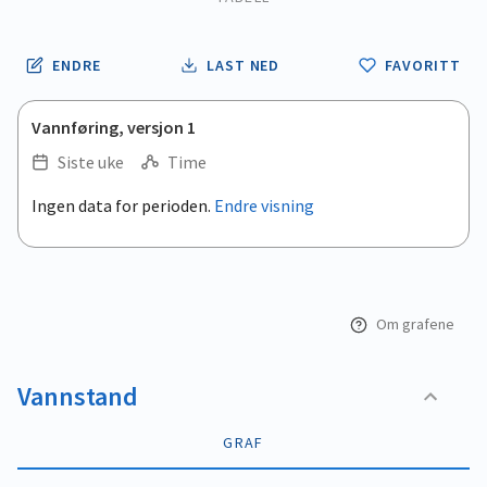
ENDRE
LAST NED
FAVORITT
Vannføring, versjon 1
Siste uke
Time
.
Ingen data for perioden.
Endre visning
Empty chart
End of interactive chart.
View as data table, .
Om grafene
Vannstand
GRAF