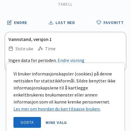
TABELL
ENDRE
LAST NED
FAVORITT
Vannstand, versjon 1
Siste uke
Time
.
Ingen data for perioden.
Endre visning
Empty chart
End of interactive chart.
View as data table, .
Vi bruker informasjonskapsler (cookies) på denne
nettsiden for statistikkformål. Sildre benytter ikke
informasjonskapslene til å kartlegge
enkeltbrukeres bruksmønster eller annen
informasjon som vil kunne krenke personvernet.
Les mer om hvordan du kan tilpasse bruken.
GODTA
MINE VALG