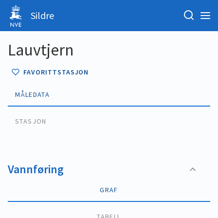
Sildre
Lauvtjern
FAVORITTSTASJON
MÅLEDATA
STASJON
Vannføring
GRAF
TABELL