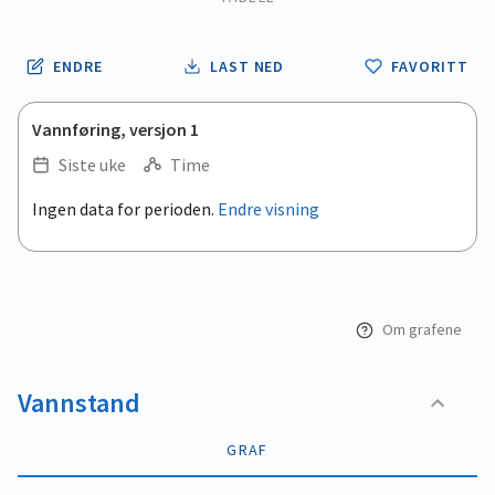
ENDRE
LAST NED
FAVORITT
Vannføring, versjon 1
Siste uke
Time
.
Ingen data for perioden.
Endre visning
Empty chart
End of interactive chart.
View as data table, .
Om grafene
Vannstand
GRAF