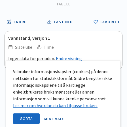
TABELL
ENDRE
LAST NED
FAVORITT
Vannstand, versjon 1
Siste uke
Time
.
Ingen data for perioden.
Endre visning
Empty chart
End of interactive chart.
View as data table, .
Vi bruker informasjonskapsler (cookies) på denne
nettsiden for statistikkformål. Sildre benytter ikke
informasjonskapslene til å kartlegge
enkeltbrukeres bruksmønster eller annen
informasjon som vil kunne krenke personvernet.
Les mer om hvordan du kan tilpasse bruken.
GODTA
MINE VALG