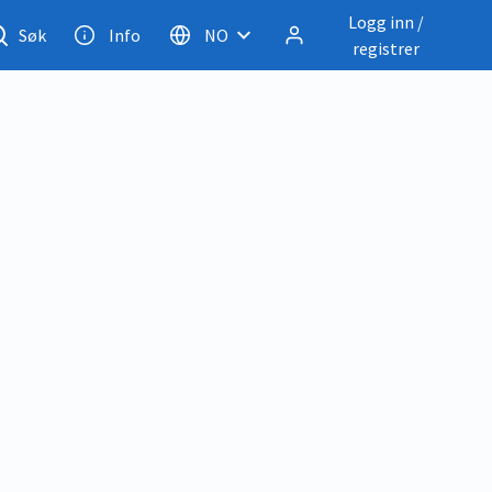
Logg inn /
Søk
Info
NO
registrer