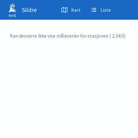
Hopp til hovedinnhold
Sildre
Kart
Liste
Kan desverre ikke vise måleserier for stasjonen ( 2.34.0)