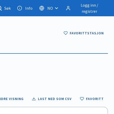
Logg inn /
Søk
Info
NO
registrer
FAVORITTSTASJON
NDRE VISNING
LAST NED SOM CSV
FAVORITT