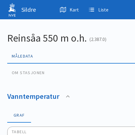
Hopp til hovedinnhold
Sildre
Kart
Liste
Reinsåa 550 m o.h.
(2.387.0)
MÅLEDATA
OM STASJONEN
Vanntemperatur
GRAF
TABELL