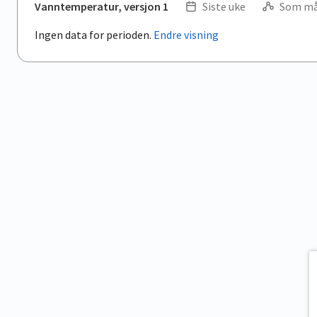
Vanntemperatur, versjon 1
Siste uke
Som må
Ingen data for perioden.
Endre visning