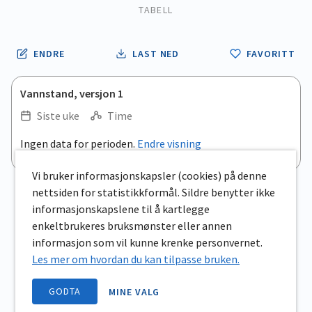
TABELL
ENDRE
LAST NED
FAVORITT
Vannstand, versjon 1
Siste uke
Time
.
Ingen data for perioden.
Endre visning
Empty chart
End of interactive chart.
View as data table, .
Vi bruker informasjonskapsler (cookies) på denne
nettsiden for statistikkformål. Sildre benytter ikke
informasjonskapslene til å kartlegge
enkeltbrukeres bruksmønster eller annen
informasjon som vil kunne krenke personvernet.
Les mer om hvordan du kan tilpasse bruken.
GODTA
MINE VALG