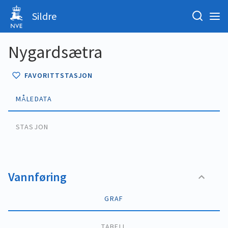
Sildre
Nygardsætra
FAVORITTSTASJON
MÅLEDATA
STASJON
Vannføring
GRAF
TABELL