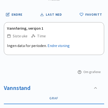
ENDRE
LAST NED
FAVORITT
Vannføring, versjon 1
Siste uke
Time
.
Ingen data for perioden.
Endre visning
Empty chart
End of interactive chart.
View as data table, .
Om grafene
Vannstand
GRAF