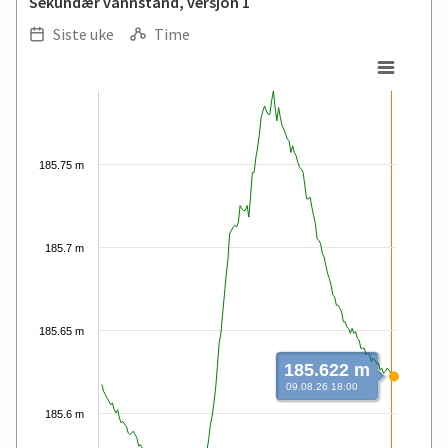
Sekundær vannstand, versjon 1
Siste uke
Time
.
.
Line chart with 168 data points.
View as data table, .
The chart has 1 X axis displaying Time. Data ranges from 2026
The chart has 1 Y axis displaying values. Data ranges from 185.
185.75 m
185.7 m
185.65 m
185.622 m
09.08.26 18:00
185.6 m