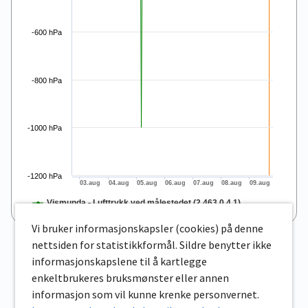
-600 hPa
-800 hPa
-1000 hPa
-1200 hPa
03.aug
04.aug
05.aug
06.aug
07.aug
08.aug
09.aug
Vismunda - Lufttrykk ved målestedet (2.463.0.4.1)
End of interactive chart.
Vi bruker informasjonskapsler (cookies) på denne
nettsiden for statistikkformål. Sildre benytter ikke
informasjonskapslene til å kartlegge
enkeltbrukeres bruksmønster eller annen
informasjon som vil kunne krenke personvernet.