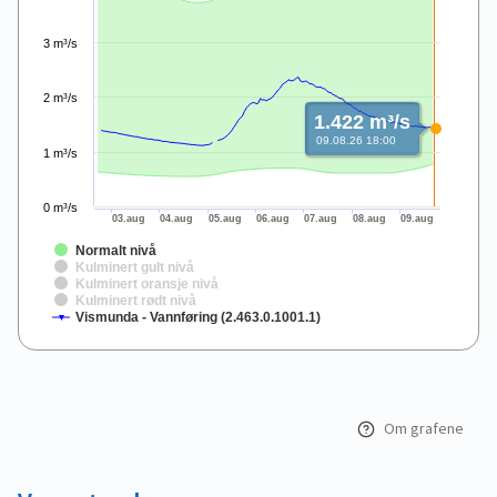
3 m³/s
2 m³/s
1.422 m³/s
09.08.26 18:00
1 m³/s
0 m³/s
03.aug
04.aug
05.aug
06.aug
07.aug
08.aug
09.aug
Normalt nivå
Kulminert gult nivå
Kulminert oransje nivå
Kulminert rødt nivå
Vismunda - Vannføring (2.463.0.1001.1)
End of interactive chart.
Om grafene