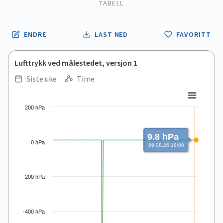
TABELL
ENDRE
LAST NED
FAVORITT
Lufttrykk ved målestedet, versjon 1
Siste uke
Time
.
.
Line chart with 168 data points.
200 hPa
View as data table, .
The chart has 1 X axis displaying Time. Data ranges from 2026
The chart has 1 Y axis displaying values. Data ranges from -1
9.8 hPa
0 hPa
09.08.26 18:00
-200 hPa
-400 hPa