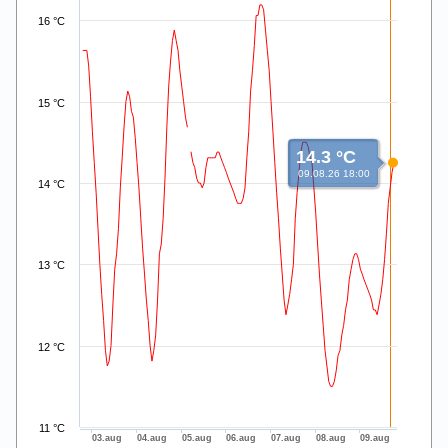
16 °C
15 °C
14.3 °C
09.08.26 18:00
14 °C
13 °C
12 °C
11 °C
03.aug
04.aug
05.aug
06.aug
07.aug
08.aug
09.aug