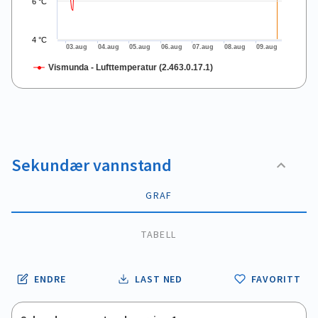
6 °C
4 °C
03.aug
04.aug
05.aug
06.aug
07.aug
08.aug
09.aug
Vismunda - Lufttemperatur (2.463.0.17.1)
End of interactive chart.
Sekundær vannstand
GRAF
TABELL
ENDRE
LAST NED
FAVORITT