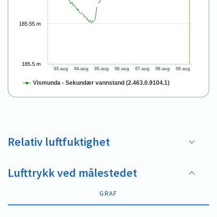
185.55 m
185.5 m
03.aug
04.aug
05.aug
06.aug
07.aug
08.aug
09.aug
Vismunda - Sekundær vannstand (2.463.0.9104.1)
End of interactive chart.
Relativ luftfuktighet
Lufttrykk ved målestedet
GRAF