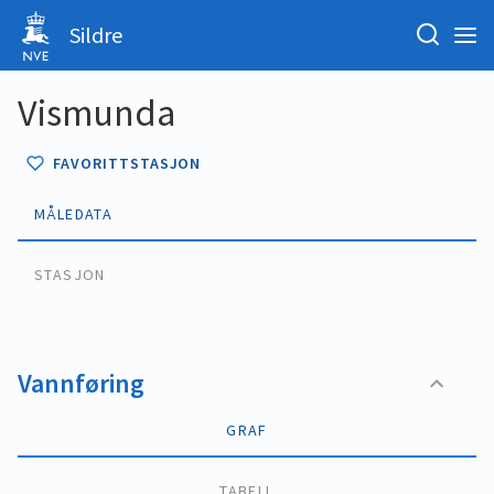
Sildre
Vismunda
FAVORITTSTASJON
MÅLEDATA
STASJON
Vannføring
GRAF
TABELL