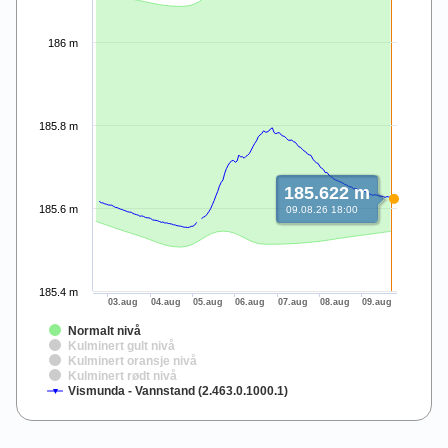
186 m
185.8 m
185.622 m
185.6 m
09.08.26 18:00
185.4 m
03.aug
04.aug
05.aug
06.aug
07.aug
08.aug
09.aug
Normalt nivå
Kulminert gult nivå
Kulminert oransje nivå
Kulminert rødt nivå
Vismunda - Vannstand (2.463.0.1000.1)
End of interactive chart.