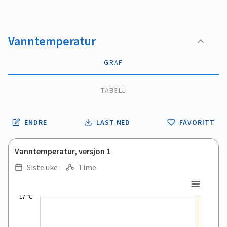
Vanntemperatur
GRAF
TABELL
ENDRE
LAST NED
FAVORITT
Vanntemperatur, versjon 1
Siste uke
Time
.
.
Line chart with 168 data points.
17 °C
View as data table, .
The chart has 1 X axis displaying Time. Data ranges from 2026
The chart has 1 Y axis displaying values. Data ranges from 11.5