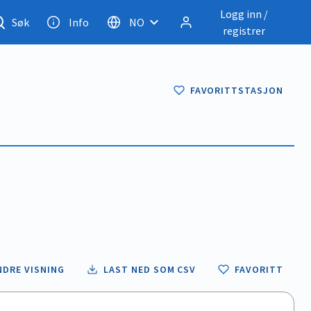
Logg inn /
Søk
Info
NO
registrer
FAVORITTSTASJON
NDRE VISNING
LAST NED SOM CSV
FAVORITT