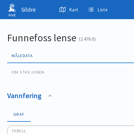
Hopp til hovedinnhold
Sildre
Kart
Liste
Funnefoss lense
(2.476.0)
MÅLEDATA
OM STASJONEN
Vannføring
GRAF
TABELL