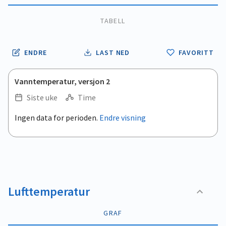
TABELL
ENDRE
LAST NED
FAVORITT
Vanntemperatur, versjon 2
Siste uke
Time
.
Ingen data for perioden.
Endre visning
Empty chart
End of interactive chart.
View as data table, .
Lufttemperatur
GRAF