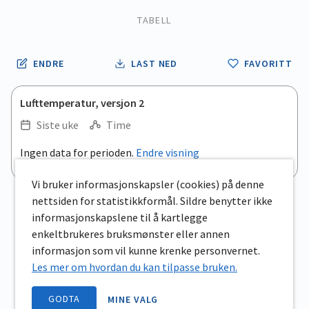
TABELL
ENDRE
LAST NED
FAVORITT
Lufttemperatur, versjon 2
Siste uke
Time
.
Ingen data for perioden.
Endre visning
Empty chart
End of interactive chart.
View as data table, .
Vi bruker informasjonskapsler (cookies) på denne
nettsiden for statistikkformål. Sildre benytter ikke
informasjonskapslene til å kartlegge
enkeltbrukeres bruksmønster eller annen
informasjon som vil kunne krenke personvernet.
Les mer om hvordan du kan tilpasse bruken.
GODTA
MINE VALG