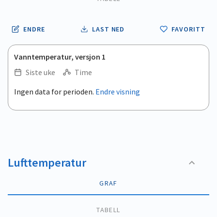
ENDRE
LAST NED
FAVORITT
Vanntemperatur, versjon 1
Siste uke
Time
.
Ingen data for perioden.
Endre visning
Empty chart
End of interactive chart.
View as data table, .
Lufttemperatur
GRAF
TABELL