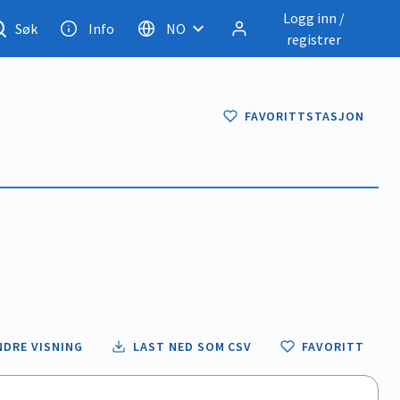
Logg inn /
Søk
Info
NO
registrer
FAVORITTSTASJON
NDRE VISNING
LAST NED SOM CSV
FAVORITT