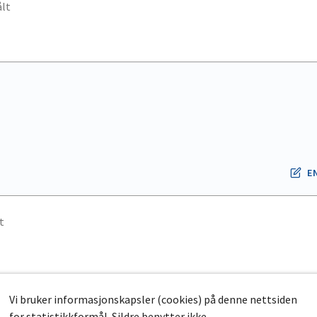
lt
s.
is.
E
t
s.
Vi bruker informasjonskapsler (cookies) på denne nettsiden
is.
for statistikkformål. Sildre benytter ikke