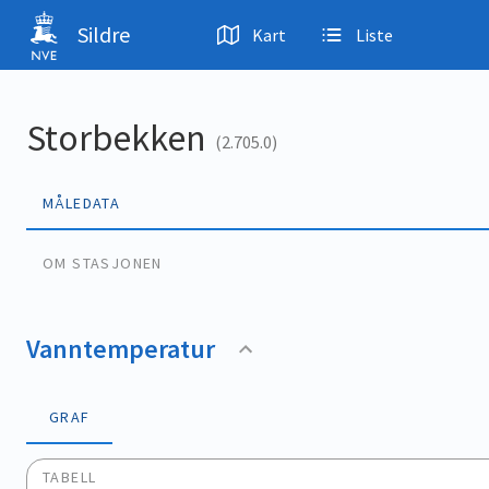
Hopp til hovedinnhold
Sildre
Kart
Liste
Storbekken
(2.705.0)
MÅLEDATA
OM STASJONEN
Vanntemperatur
GRAF
TABELL