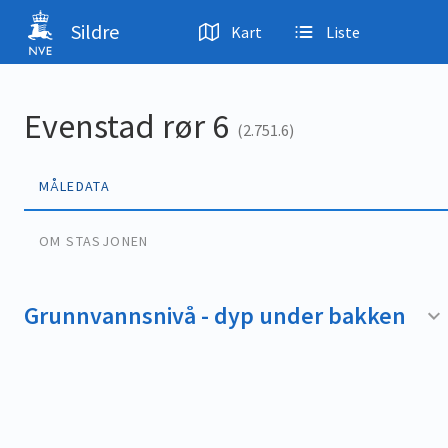
Hopp til hovedinnhold
Sildre
Kart
Liste
Evenstad rør 6
(2.751.6)
MÅLEDATA
OM STASJONEN
Grunnvannsnivå - dyp under bakken