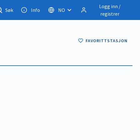
Logg inn /
Søk
Info
NO
registrer
FAVORITTSTASJON