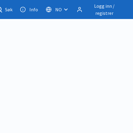
Logg inn /
Søk
Info
NO
registrer