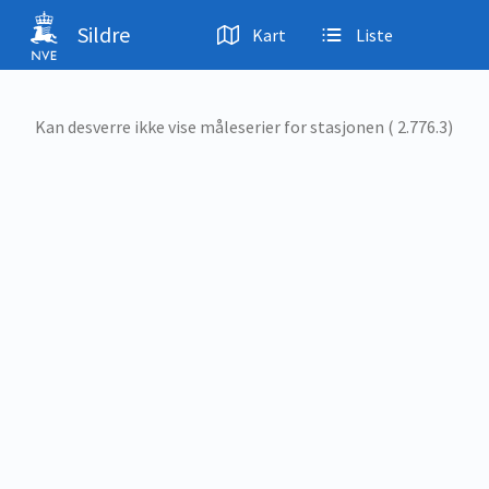
Hopp til hovedinnhold
Sildre
Kart
Liste
Kan desverre ikke vise måleserier for stasjonen ( 2.776.3)